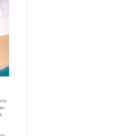
acto
 en
s.
ida