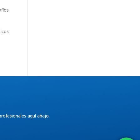
afíos
sicos
rofesionales aquí abajo.