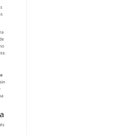
as
os
ra
 de
smo
te.
de
sin
e
ma
ra
vés