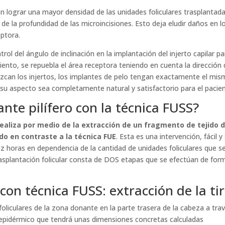
n lograr una mayor densidad de las unidades foliculares trasplantad
e la profundidad de las microincisiones. Esto deja eludir daños en l
eptora.
l del ángulo de inclinación en la implantación del injerto capilar pa
iento, se repuebla el área receptora teniendo en cuenta la dirección
ezcan los injertos, los implantes de pelo tengan exactamente el mi
, su aspecto sea completamente natural y satisfactorio para el pacien
ante pilífero con la técnica FUSS?
 realiza por medio de la extracción de un fragmento de tejido 
ado en contraste a la técnica FUE
. Esta es una intervención, fácil y 
ez horas en dependencia de la cantidad de unidades foliculares que s
rasplantación folicular consta de DOS etapas que se efectúan de for
 con técnica FUSS: extracción de la ti
oliculares de la zona donante en la parte trasera de la cabeza a tra
oepidérmico que tendrá unas dimensiones concretas calculadas