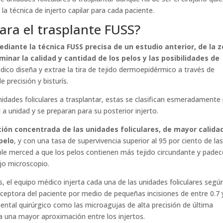
 la técnica de injerto capilar para cada paciente.
ara el trasplante FUSS?
ediante la técnica FUSS precisa de un estudio anterior, de la 
inar la calidad y cantidad de los pelos y las posibilidades de
médico diseña y extrae la tira de tejido dermoepidérmico a través de
 precisión y bisturís.
nidades foliculares a trasplantar, estas se clasifican esmeradamente
a unidad y se preparan para su posterior injerto.
ión concentrada de las unidades foliculares, de mayor calida
pelo
, y con una tasa de supervivencia superior al 95 por ciento de la
ible merced a que los pelos contienen más tejido circundante y pade
jo microscopio.
, el equipo médico injerta cada una de las unidades foliculares según
eceptora del paciente por medio de pequeñas incisiones de entre 0.7 
mental quirúrgico como las microagujas de alta precisión de última
 una mayor aproximación entre los injertos.