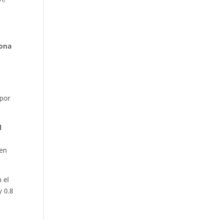
zona
 por
d
s
cen
 el
y 0.8