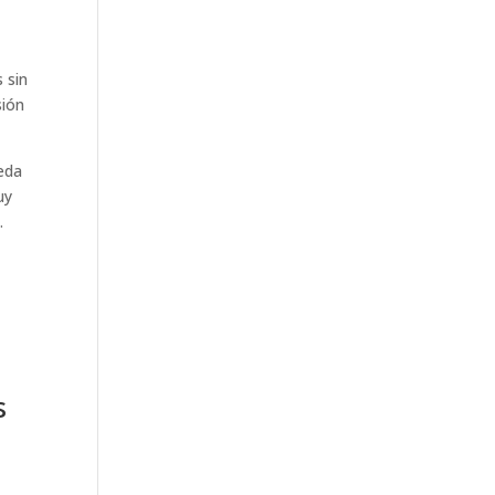
 sin
sión
ueda
uy
.
s