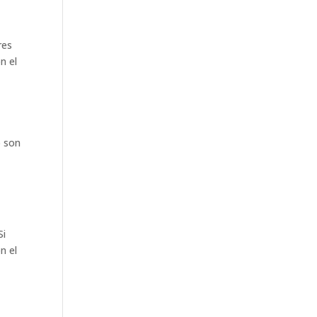
res
n el
o son
Si
n el