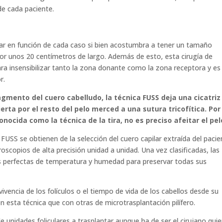
de cada paciente.
iar en función de cada caso si bien acostumbra a tener un tamaño
r unos 20 centímetros de largo. Además de esto, esta cirugía de
ara insensibilizar tanto la zona donante como la zona receptora y es
r.
ragmento del cuero cabelludo, la técnica FUSS deja una cicatriz
rta por el resto del pelo merced a una sutura tricofítica. Por
nocida como la técnica de la tira, no es preciso afeitar el pel
 FUSS se obtienen de la selección del cuero capilar extraída del paci
copios de alta precisión unidad a unidad. Una vez clasificadas, las
es perfectas de temperatura y humedad para preservar todas sus
vencia de los folículos o el tiempo de vida de los cabellos desde su
on esta técnica que con otras de microtrasplantación pilífero.
 unidades foliculares a trasplantar aunque ha de ser el cirujano quie