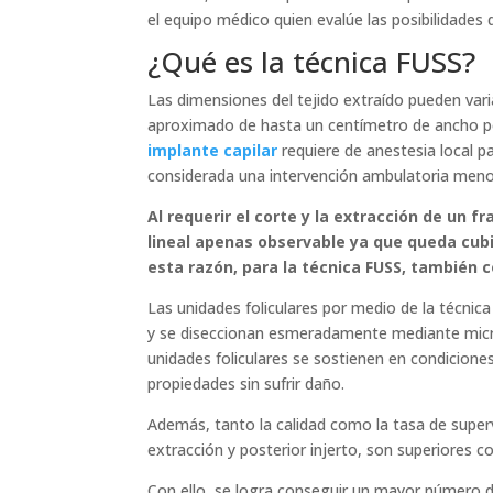
el equipo médico quien evalúe las posibilidades 
¿Qué es la técnica FUSS?
Las dimensiones del tejido extraído pueden var
aproximado de hasta un centímetro de ancho po
implante capilar
requiere de anestesia local p
considerada una intervención ambulatoria meno
Al requerir el corte y la extracción de un f
lineal apenas observable ya que queda cubie
esta razón, para la técnica FUSS, también co
Las unidades foliculares por medio de la técnica
y se diseccionan esmeradamente mediante micros
unidades foliculares se sostienen en condicion
propiedades sin sufrir daño.
Además, tanto la calidad como la tasa de supervi
extracción y posterior injerto, son superiores c
Con ello, se logra conseguir un mayor número de