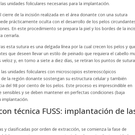
as unidades foliculares necesarias para la implantación.
cierre de la incisión realizada en el área donante con una sutura
quede prácticamente oculta con el desarrollo de los pelos circundantes
ones. En este procedimiento se prepara la piel y los bordes de la inci
 cerrarla.
tras esta sutura es una delgada línea por la cual crecen los pelos y q
tes que deseen llevar un estilo de peinado que requiera el cabello m
s veloz y, en torno a siete a diez días, se retiran los puntos de sutura
de las unidades foliculares con microscopios estereoscópicos
s de la región donante sostengan su estructura celular y también
ia del 98 por ciento de los pelos. Este proceso es imprescindible en
te sensibles y se deben mantener en perfectas condiciones (baja
 implantación.
 con técnica FUSS: implantación de la
tas y clasificadas por orden de extracción, se comienza la fase de